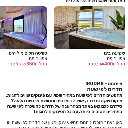
המקומות שהגולשים הכי אוהבים
שקיעה בים
סוויטה חלום מול הים
צפון חיפה
צפון חיפה
החל
מ₪400
בלבד
החל
מ₪350
בלבד
איירומס - IROOMS
חדרים לפי שעה
מחפשים חדרים לפי שעה במחיר שפוי, עם פינוקים שווים לזוגות,
מיקום שקט ומבודד, אווירה רומנטית ותחושת פרטיות מלאה?
סידרנו לכם כאן באתר מבחר ענק של חדרים להשכרה לפי שעה
במחירים הטובים ביותר, עם כל הפינוקים לזוגות!
כאן באתר תוכלו ליהנות מהיצע ענק ומגוון של חדרים לפי שעה או
צימרים רומנטיים לפי שעה באינספור מיקומים מיוחדים ברחבי