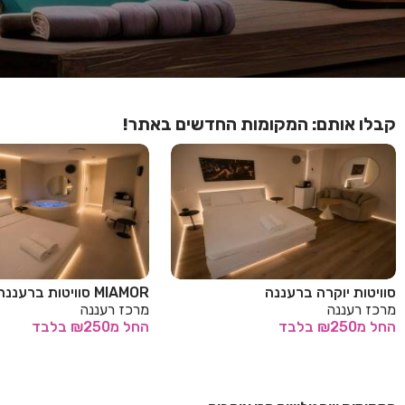
קבלו אותם: המקומות החדשים באתר!
סוויטות יוקרה ברעננה
MIAMOR סוויטות ברעננה
מרכז רעננה
מרכז רעננה
החל
מ₪250
בלבד
החל
מ₪250
בלבד