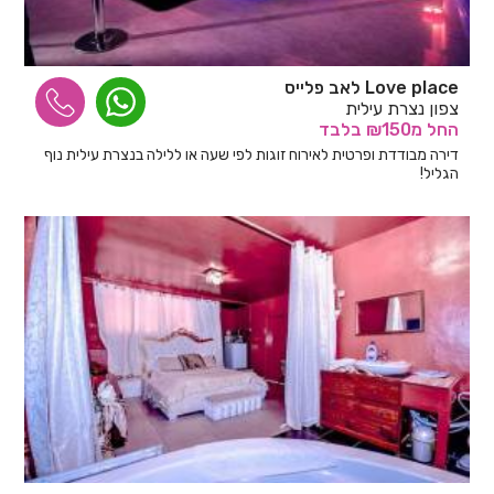
Love place לאב פלייס
צפון נצרת עילית
החל
מ₪150
בלבד
דירה מבודדת ופרטית לאירוח זוגות לפי שעה או ללילה בנצרת עילית נוף
הגליל!