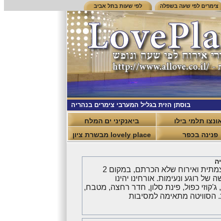
צימרים לפי שעה בשפלה
לפי שעות בתל אביב
בוסתן הזית בגליל המערבי צימרים בנהריה
ונצו תלמי בילו
ביאנקיני ים המלח
פנינה בכפר
lovely place מבשרת ציון
ה
בוסתן הזית בנהריה- בשכונת רסקו שבנהריה, גליל מערבי- מחכה לכם חוויה עוצמתית ואירוח שלא הכרתם, במקום 2
 מעניק תחושה של רוגע ונעימות. אורחינו יהינו
'קוזי כפול, פינת סלון, חדר רחצה, מטבח,
מלץ להשכרה לפי שעות. הסוויטה מתאימה למסיבות