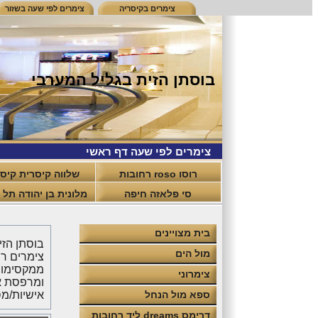
צימרים בקיסריה
צימרים לפי שעה בשזור
בוסתן הזית בגליל המערבי
צימרים לפי שעה דף ראשי
רוסו roso רחובות
שלווה קיסרית קיס
סי פלאזה חיפה
מלונית בן יהודה תל 
בית מצויינים
מול הים
ממקסימום 
צימרוני
ספא מול הנחל
אישיות/מסיבות
דרימס dreams ליד רחובות