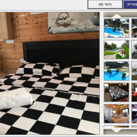
נהריה
צימר vip