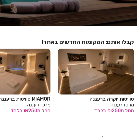
קבלו אותם: המקומות החדשים באתר!
סוויטות יוקרה ברעננה
MIAMOR סוויטות ברעננה
מרכז רעננה
מרכז רעננה
החל
מ₪250
בלבד
החל
מ₪250
בלבד