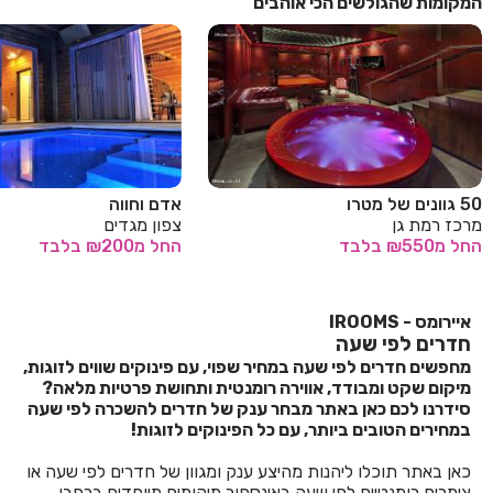
המקומות שהגולשים הכי אוהבים
50 גוונים של מטרו
אדם וחווה
מרכז רמת גן
צפון מגדים
החל
מ₪550
בלבד
החל
מ₪200
בלבד
איירומס - IROOMS
חדרים לפי שעה
מחפשים חדרים לפי שעה במחיר שפוי, עם פינוקים שווים לזוגות,
מיקום שקט ומבודד, אווירה רומנטית ותחושת פרטיות מלאה?
סידרנו לכם כאן באתר מבחר ענק של חדרים להשכרה לפי שעה
במחירים הטובים ביותר, עם כל הפינוקים לזוגות!
כאן באתר תוכלו ליהנות מהיצע ענק ומגוון של חדרים לפי שעה או
צימרים רומנטיים לפי שעה באינספור מיקומים מיוחדים ברחבי