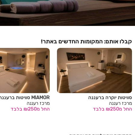
קבלו אותם: המקומות החדשים באתר!
סוויטות יוקרה ברעננה
MIAMOR סוויטות ברעננה
מרכז רעננה
מרכז רעננה
החל
מ₪250
בלבד
החל
מ₪250
בלבד