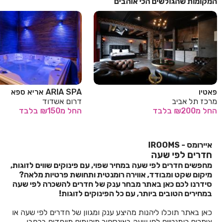
המקומות שהגולשים הכי אוהבים
פאטיו
ARIA SPA אריא ספא
מרכז תל אביב
דרום אשדוד
החל
מ₪200
בלבד
החל
מ₪150
בלבד
איירומס - IROOMS
חדרים לפי שעה
מחפשים חדרים לפי שעה במחיר שפוי, עם פינוקים שווים לזוגות,
מיקום שקט ומבודד, אווירה רומנטית ותחושת פרטיות מלאה?
סידרנו לכם כאן באתר מבחר ענק של חדרים להשכרה לפי שעה
במחירים הטובים ביותר, עם כל הפינוקים לזוגות!
כאן באתר תוכלו ליהנות מהיצע ענק ומגוון של חדרים לפי שעה או
צימרים רומנטיים לפי שעה באינספור מיקומים מיוחדים ברחבי