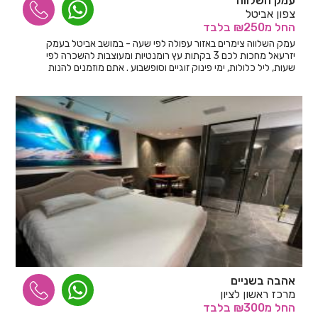
עמק השלווה
צפון אביטל
החל
מ₪250
בלבד
עמק השלווה צימרים באזור עפולה לפי שעה - במושב אביטל בעמק
יזרעאל מחכות לכם 3 בקתות עץ רומנטיות ומעוצבות להשכרה לפי
שעות, ליל כלולות, ימי פינוק זוגיים וסופשבוע . אתם מוזמנים להנות
משלווה ורומנטיקה בפרטיות מלאה
אהבה בשניים
מרכז ראשון לציון
החל
מ₪300
בלבד