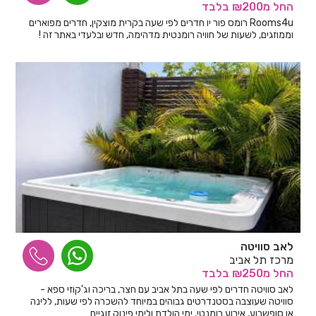
החל
מ₪200
בלבד
Rooms4u רומס פור יו חדרים לפי שעה בקרית מוצקין, חדרים מפוארים
וממוזגים, לשעות של חוויה רומנטית מדהימה, חדש ובלעדי באתר זה !
לאב סוויטה
מרכז תל אביב
החל
מ₪250
בלבד
לאב סוויטה חדרים לפי שעה בתל אביב עם חצר, בריכה וג'קוזי ספא -
סוויטה שעוצבה בסטנדרטים גבוהים במיוחד להשכרה לפי שעות, ללינה
או סופשבוע, אירוע רומנטי, ימי הולדת ולימי פינוק זוגיים