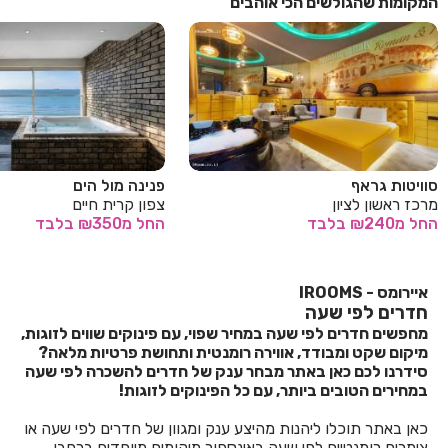
המקומות שהגולשים הכי אוהבים
סוויטות גראף
פנינה מול הים
מרכז ראשון לציון
צפון קרית חיים
החל
מ₪240
בלבד
החל
מ₪350
בלבד
איירומס - IROOMS
חדרים לפי שעה
מחפשים חדרים לפי שעה במחיר שפוי, עם פינוקים שווים לזוגות,
מיקום שקט ומבודד, אווירה רומנטית ותחושת פרטיות מלאה?
סידרנו לכם כאן באתר מבחר ענק של חדרים להשכרה לפי שעה
במחירים הטובים ביותר, עם כל הפינוקים לזוגות!
כאן באתר תוכלו ליהנות מהיצע ענק ומגוון של חדרים לפי שעה או
צימרים רומנטיים לפי שעה באינספור מיקומים מיוחדים ברחבי