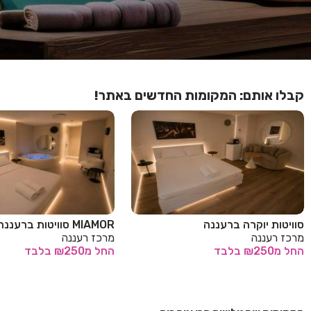
קבלו אותם: המקומות החדשים באתר!
סוויטות יוקרה ברעננה
MIAMOR סוויטות ברעננה
מרכז רעננה
מרכז רעננה
החל
מ₪250
בלבד
החל
מ₪250
בלבד