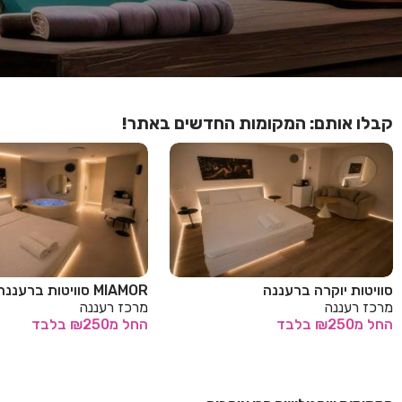
קבלו אותם: המקומות החדשים באתר!
סוויטות יוקרה ברעננה
MIAMOR סוויטות ברעננה
מרכז רעננה
מרכז רעננה
החל
מ₪250
בלבד
החל
מ₪250
בלבד