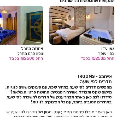
המקומות שהגולשים הכי אוהבים
גאן עדן
אחוזת מהרל
צפון עופר
צפון כרם מהרל
החל
מ₪250
בלבד
החל
מ₪250
בלבד
איירומס - IROOMS
חדרים לפי שעה
מחפשים חדרים לפי שעה במחיר שפוי, עם פינוקים שווים לזוגות,
מיקום שקט ומבודד, אווירה רומנטית ותחושת פרטיות מלאה?
סידרנו לכם כאן באתר מבחר ענק של חדרים להשכרה לפי שעה
במחירים הטובים ביותר, עם כל הפינוקים לזוגות!
כאן באתר תוכלו ליהנות מהיצע ענק ומגוון של חדרים לפי שעה או
צימרים רומנטיים לפי שעה באינספור מיקומים מיוחדים ברחבי