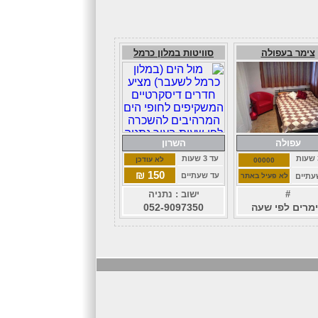
צימר בעפולה
סוויטות במלון כרמל
עפולה
השרון
עד 3 שעות
לא עודכן
00000
150 ₪
עד שעתיים
עתיים
לא פעיל באתר
#
ישוב : נתניה
מרים לפי שעה
052-9097350