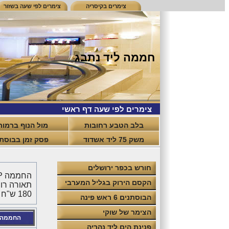
צימרים בקיסריה
צימרים לפי שעה בשזור
חממה ליד נתבג
צימרים לפי שעה דף ראשי
בלב הטבע רחובות
מול הנוף ברמות
משק 75 ליד אשדוד
פסק זמן בבוסתן
חורש בכפר ירושלים
הקסם הירוק בגליל המערבי
תאורה רומ
180 ש"ח לשלוש שעות אינטימיות.
הבוסתנים 6 ראש פינה
הצימר של שוקי
החממה vip
פנינת הים ליד נהריה